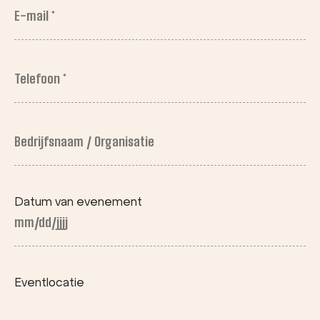
E-
mail
*
(Vereist)
Telefoon
*
(Vereist)
Bedrijfsnaam
/ Organisatie
Voornaam
Datum van evenement
MM
slash
DD
Eventlocatie
slash
JJJJ