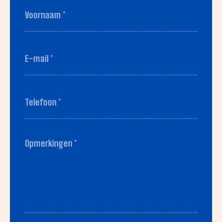
Voornaam
*
(Vereist)
Voornaam
E-
mail
*
(Vereist)
Telefoon
*
(Vereist)
Opmerkingen
*
(Vereist)