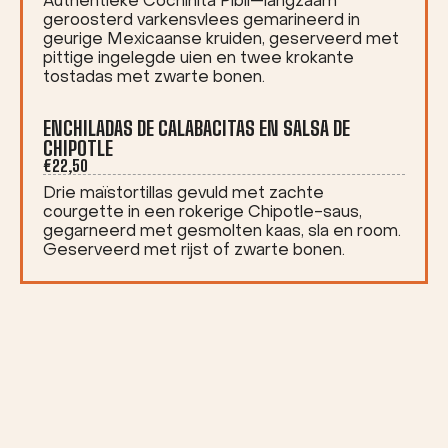
Authentieke Cochinita Pibil—langzaam
geroosterd varkensvlees gemarineerd in
geurige Mexicaanse kruiden, geserveerd met
pittige ingelegde uien en twee krokante
tostadas met zwarte bonen.
ENCHILADAS DE CALABACITAS EN SALSA DE
CHIPOTLE
€22,50
Drie maïstortillas gevuld met zachte
courgette in een rokerige Chipotle-saus,
gegarneerd met gesmolten kaas, sla en room.
Geserveerd met rijst of zwarte bonen.