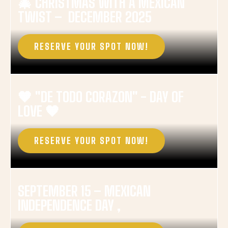
🎄 CHRISTMAS WITH A MEXICAN
TWIST – DECEMBER 2025
RESERVE YOUR SPOT NOW!
🧡 "DE TODO CORAZON" - DAY OF
LOVE 🧡
RESERVE YOUR SPOT NOW!
SEPTEMBER 15 – MEXICAN
INDEPENDENCE DAY ,