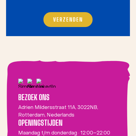
BEZOEK ONS
Adrien Mildersstraat 11A, 3022NB,
Rotterdam, Nederlands
OPENINGSTIJDEN
Maandag t/m donderdag · 12:00–22:00